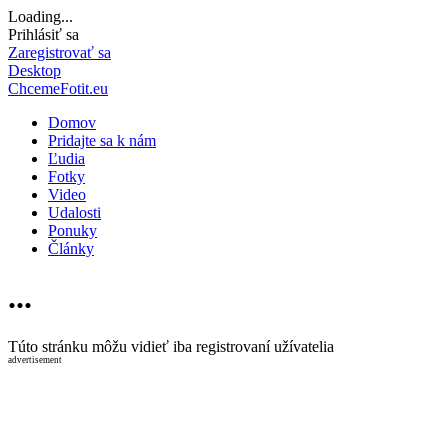
Loading...
Prihlásiť sa
Zaregistrovať sa
Desktop
ChcemeFotit.eu
Domov
Pridajte sa k nám
Ľudia
Fotky
Video
Udalosti
Ponuky
Články
...
Túto stránku môžu vidieť iba registrovaní užívatelia
advertisement