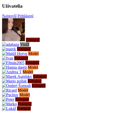
Užívatelia
Najnovší
Prihlásení
Fotograf
Vizáž
Fotograf
Model
Fotograf
Fotograf
Model
Model
Fotograf
Fotograf
Fotograf
Model
Model
Fotograf
Fotograf
Fotograf