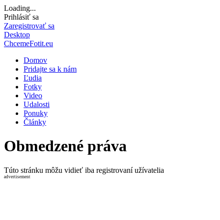
Loading...
Prihlásiť sa
Zaregistrovať sa
Desktop
ChcemeFotit.eu
Domov
Pridajte sa k nám
Ľudia
Fotky
Video
Udalosti
Ponuky
Články
Obmedzené práva
Túto stránku môžu vidieť iba registrovaní užívatelia
advertisement